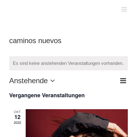
Zum
Inhalt
springen
caminos nuevos
Es sind keine anstehenden Veranstaltungen vorhanden.
Anstehende
Verans
Liste
Ansicht
Ansich
Datum
Navigat
Vergangene Veranstaltungen
Navig
wählen.
OKT.
12
2022