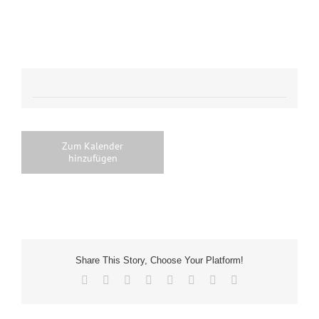
Zum Kalender
hinzufügen
Share This Story, Choose Your Platform!
Facebook
X
Reddit
LinkedIn
Tumblr
Pinterest
Vk
E-
Mail