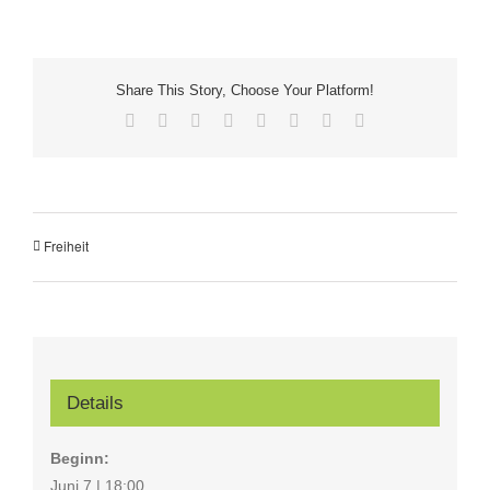
Share This Story, Choose Your Platform!
Facebook
X
Reddit
LinkedIn
Tumblr
Pinterest
Vk
E-
Mail
Freiheit
Details
Beginn:
Juni 7 | 18:00