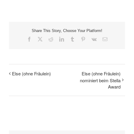
Share This Story, Choose Your Platform!
Facebook
X
Reddit
LinkedIn
Tumblr
Pinterest
Vk
E-
Mail
Else (ohne Fräulein)
Else (ohne Fräulein)
nominiert beim Stella
Award