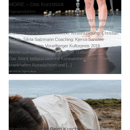
MORE – Das Kurzstück
Eigenproduktion
MORE - Das Kurzstück Idee, Text, Tanz und Choreografie:
Silvia Salzmann Musik: Florian Koller Musikeinspielung:
Massive Attack, Hubert Sielecki Texteinspielung: Christian
Surala, Silvia Salzmann Coaching: Kjersti Sanstoe
Uraufführung beim Vorarlberger Kulturpreis 2016
Wiederaufnahme beim Tanzfest St. Gallen im Mai 2017
Das Stück befasst sich mit Konsumzwang mit seinen
krankhaften Auswüchsen und [...]
Muschln Nuschln Beim Kuschln