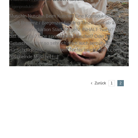
Eigenproduktion
Muschln Nuschln Beim Kuschln Eine Koproduktion mit der
Stadt Bregenz / Bregenzer Frühling Tanztheater ab 3
Jahren Koproduktion Stadt Bregenz INHALT ‘Nanu? Wer
bist denn Du? Eine sprechende Muschel? Oder ist das nur
Getuschel? Aber so sehr ich mich auch bemüh, ich versteh
nur schdüdlschü?’ – Aus dem Nichts taucht eine kichernd
nuschelnde Muschel [...]
Zurück
1
2